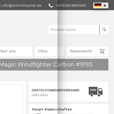
info@schirmmacher.de
+49 8382 8893990
ber uns
Infos
Warenkorb
 Magic Windfighter Carbon #9193
GRATIS STANDARDVERSAND
mehr dazu
Haupt-Eigenschaften