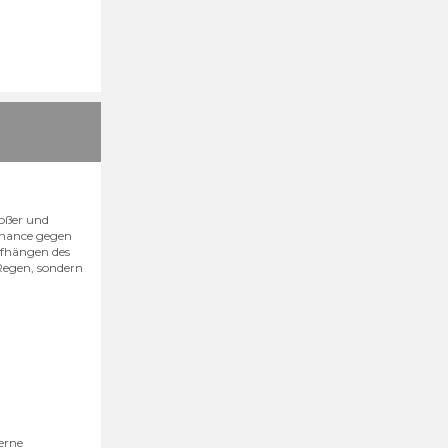
roßer und
 Chance gegen
ufhängen des
 Regen, sondern
erne