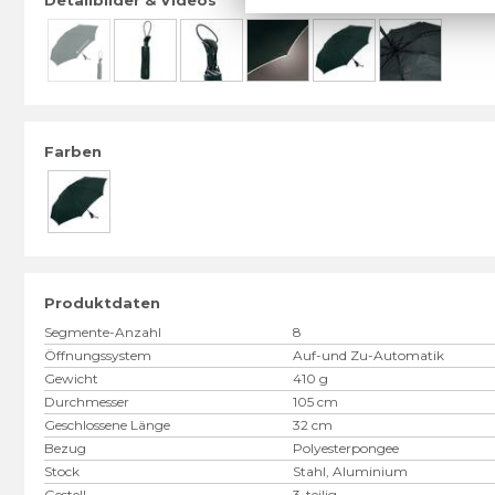
Farben
Produktdaten
Segmente-Anzahl
8
Öffnungssystem
Auf-und Zu-Automatik
Gewicht
410 g
Durchmesser
105 cm
Geschlossene Länge
32 cm
Bezug
Polyesterpongee
Stock
Stahl, Aluminium
Gestell
3-teilig