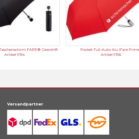
Taschenschirm FARE® Gearshift
Pocket Full-Auto Alu (Fare Prim
Artikel 9154
Artikel 9156
Versandpartner