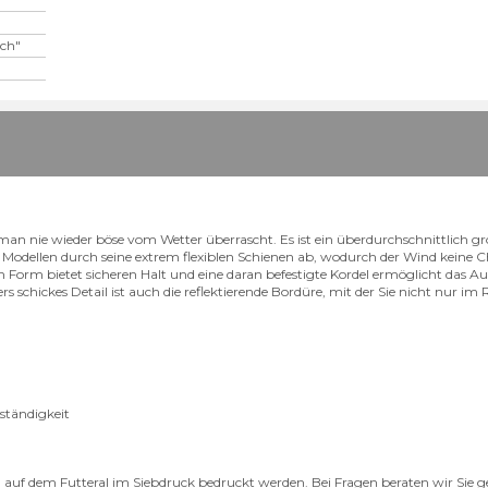
uch"
 nie wieder böse vom Wetter überrascht. Es ist ein überdurchschnittlich g
n Modellen durch seine extrem flexiblen Schienen ab, wodurch der Wind keine
 Form bietet sicheren Halt und eine daran befestigte Kordel ermöglicht das A
schickes Detail ist auch die reflektierende Bordüre, mit der Sie nicht nur im
ständigkeit
uf dem Futteral im Siebdruck bedruckt werden. Bei Fragen beraten wir Sie g