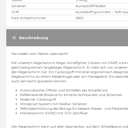
Schienen
Kunststoff/FlexBar
Griff
Kunststoff gummiert - "soft to
Fare-Artikelnummer
5699
Beschreibung
Nie wieder vom Wetter überrascht!
Mit unserem Regenschirm Magic Windfighter Carbon von FARE wird man
gleichzeitig extrem langlebiger Regenschirm. Er hebt sich von andere
den Regenschirm hat. Ein Carbongriff mit einer ergonomisch designten
Regenschirms an einem Kleiderbügel oder am Handgelenk. Ein besonders 
auch bei Nacht spazieren können.
Automatisches Öffnen und Schließen per Knopfdruck
Reflektierende Bordüre für erhöhte Sichtbarkeit und Sicherheit
Moderner Carbongriff
Windproof System mit FlexBar-Schienen
Teflonbeschichtung des Bezugs für bessere Wasser- und Fleckenbe
Markenschirm (FARE) mit TÜV-Zertifikat
Der Regenschirm kann auf allen Segmenten, auf dem Schließband und a