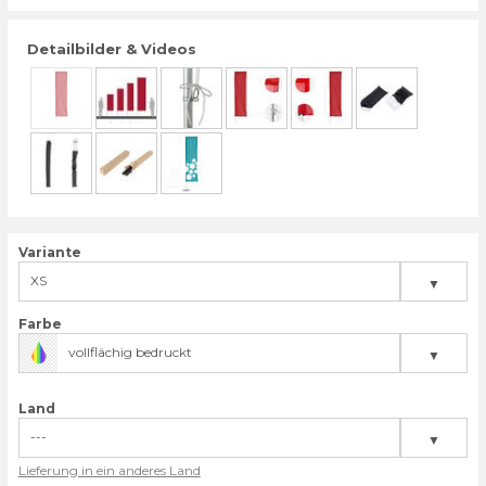
Detailbilder & Videos
Variante
XS
▼
S
Farbe
vollflächig bedruckt
▼
M
L
Land
---
▼
Lieferung in ein anderes Land
Deutschland