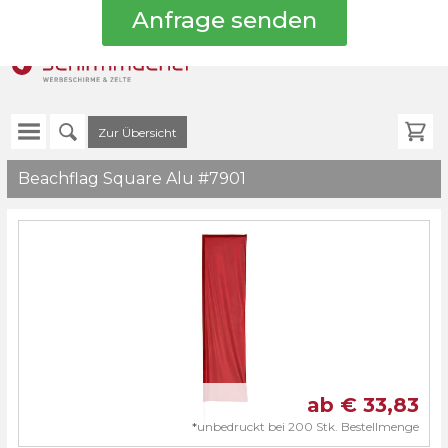
info@schirmmach
+49
8382
8893990
Zur Übersicht
Beachflag Square Alu #7901
ab €
33,83
*
unbedruckt bei 200 Stk. Bestellmenge