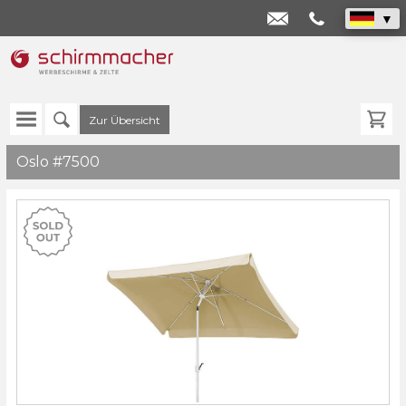
info@schirmmach
+49
8382
8893990
Zur Übersicht
Oslo #7500